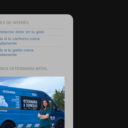
ES DE INTERÉS
etectar dolor en tu gato
la si tu cachorro crece
adamente
a si tu gatito crece
adamente
ÍNICA VETERINARIA MÓVIL