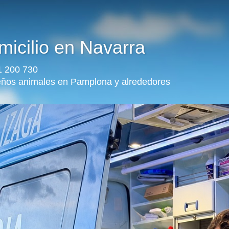
micilio en Navarra
11 200 730
ueños animales en Pamplona y alrededores