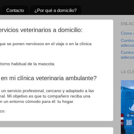
Contacto
¿Por qué a domicilio?
ENLAC
vicios veterinarios a domicilio:
Cómo d
Contro
que se ponen nerviosos en el viaje o en la clínica
adecu
Control
adecu
ntorno habitual de la mascota.
LA CL
en mi clínica veterinaria ambulante?
 un servicio profesional, cercano y adaptado a las
al. Mi objetivo es que tu compañero reciba una
en un entorno cómodo para él: tu hogar.
co: