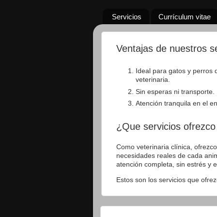
Servicios
Currículum vitae
Ventajas de nuestros ser
Ideal para gatos y perros 
veterinaria.
Sin esperas ni transporte.
Atención tranquila en el e
¿Que servicios ofrezco 
Como veterinaria clínica, ofrezco
necesidades reales de cada anim
atención completa, sin estrés y 
Estos son los servicios que ofrez