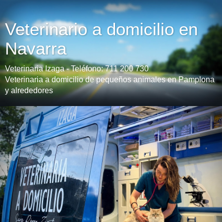
Veterinario a domicilio en
Navarra
Veterinaria Izaga - Teléfono: 711 200 730
Veterinaria a domicilio de pequeños animales en Pamplona
y alrededores